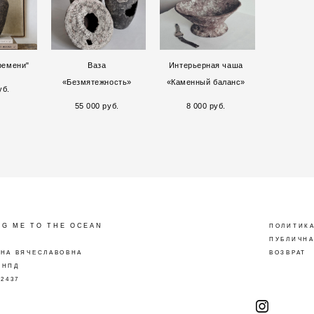
ремени"
Ваза
Интерьерная чаша
«Безмятежность»
«Каменный баланс»
уб.
55 000 pуб.
8 000 pуб.
NG ME TO THE OCEAN
ПОЛИТИКА
ПУБЛИЧНА
ИНА ВЯЧЕСЛАВОВНА
ВОЗВРАТ
 НПД
32437