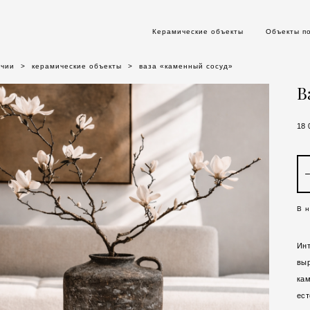
Керамические объекты
Объекты п
ичии
>
керамические объекты
>
ваза «каменный сосуд»
В
18 
В 
Инт
выр
кам
ест