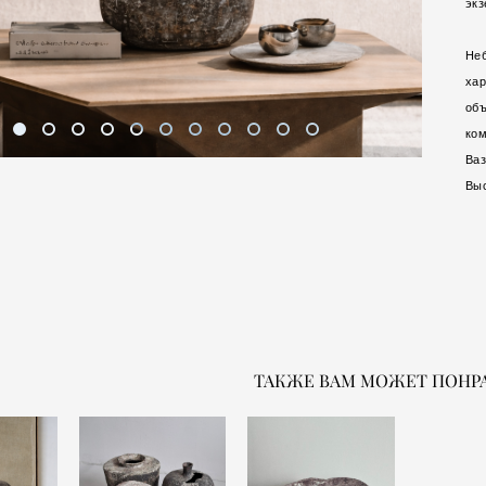
эк
Неб
хар
объ
ком
Ваз
Выс
ТАКЖЕ ВАМ МОЖЕТ ПОНР