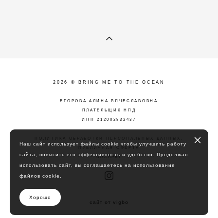
2026 © BRING ME TO THE OCEAN
ЕГОРОВА АЛИНА ВЯЧЕСЛАВОВНА
ПЛАТЕЛЬЩИК НПД
ИНН 212002832437
ПОЛИТИКА ОБРАБОТКИ ПЕРСОНАЛЬНЫХ ДАННЫХ
.
Наш сайт использует файлы cookie чтобы улучшить работу
ПУБЛИЧНАЯ ОФЕРТА
сайта, повысить его эффективность и удобство. Продолжая
ВОЗВРАТ
использовать сайт, вы соглашаетесь на использование
файлов cookie.
Хорошо
сайт от vigbo