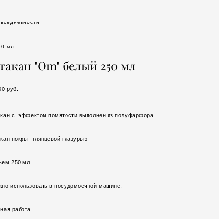
овседневности
50 мл
такан "Om" белый 250 мл
00 pуб.
акан с эффектом помятости выполнен из полуфарфора.
кан покрыт глянцевой глазурью.
ъем 250 мл.
жно использовать в посудомоечной машине.
ная работа.