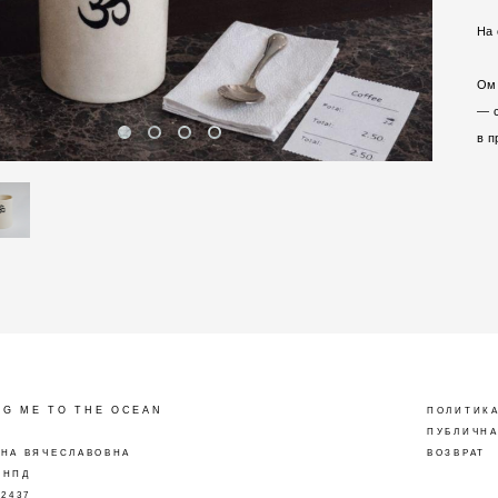
На 
Ом 
— с
в п
NG ME TO THE OCEAN
ПОЛИТИКА
ПУБЛИЧНА
ИНА ВЯЧЕСЛАВОВНА
ВОЗВРАТ
 НПД
32437