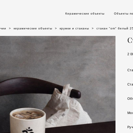
Керамические объекты
Объекты п
ичии
>
керамические объекты
>
кружки и стаканы
>
стакан "om" белый 2
С
2 0
Ст
Ста
Об
Мо
Руч