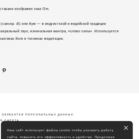
стакане изображен знак Om.
(санскр. ॐ) или Аум — в индуистской и ведийской традиции
акральный звук, изначальная мантра, «слово силы». Используется
рактиках йоги и техниках медитации.
 ОБРАБОТКИ ПЕРСОНАЛЬНЫХ ДАННЫХ
.
Я ОФЕРТА
Наш сайт использует файлы cookie чтобы улучшить работу
сайта, повысить его эффективность и удобство. Продолжая