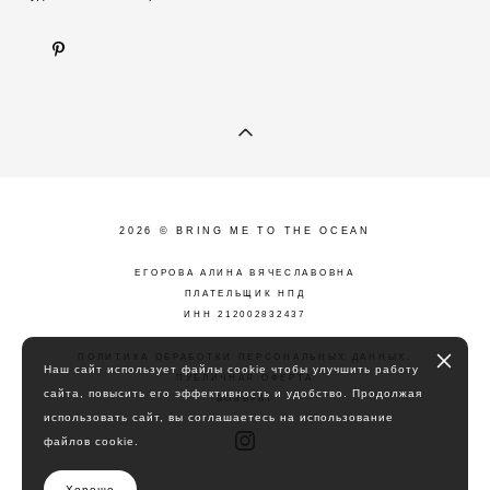
2026 © BRING ME TO THE OCEAN
ЕГОРОВА АЛИНА ВЯЧЕСЛАВОВНА
ПЛАТЕЛЬЩИК НПД
ИНН 212002832437
ПОЛИТИКА ОБРАБОТКИ ПЕРСОНАЛЬНЫХ ДАННЫХ
.
Наш сайт использует файлы cookie чтобы улучшить работу
ПУБЛИЧНАЯ ОФЕРТА
сайта, повысить его эффективность и удобство. Продолжая
ВОЗВРАТ
использовать сайт, вы соглашаетесь на использование
файлов cookie.
Хорошо